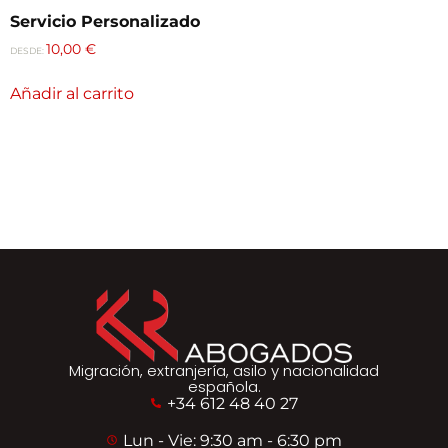
Servicio Personalizado
10,00
€
DESDE:
Añadir al carrito
Migración, extranjería, asilo y nacionalidad
española.
+34 612 48 40 27
Lun - Vie: 9:30 am - 6:30 pm