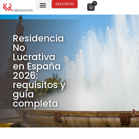
0
ASESORÍAS
Residencia
No
Lucrativa
en España
2026:
requisitos y
guía
completa