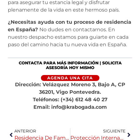
para asegurar tu estancia legal y disfrutar
plenamente de la vida en este hermoso país.
¿Necesitas ayuda con tu proceso de residencia
en España?
No dudes en contactarnos. En
nuestro despacho estamos para guiarte en cada
paso del camino hacia tu nueva vida en España.
CONTACTA PARA MÁS INFORMACIÓN
|
SOLICITA
ASESORÍA HOY MISMO
AGENDA UNA CITA
Dirección: Velázquez Moreno 3, Bajo A, CP
36201, Vigo Pontevedra.
Teléfonos: (+34) 612 48 40 27
Email: info@krabogada.com
ANTERIOR
SIGUIENTE
Residencia De Familiar De Ciudadano De La UE En España: Requisitos Y Procedimiento
Protección Internacional En España(ASILO)