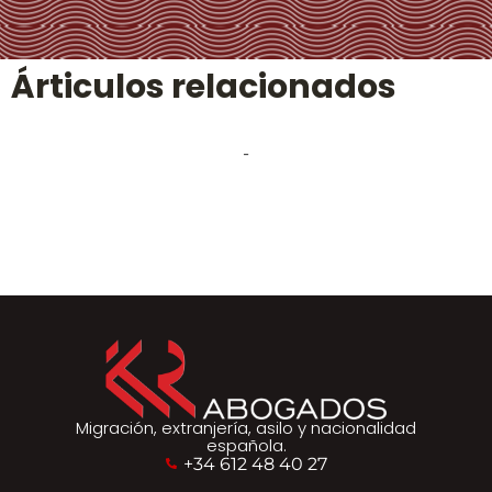
Árticulos relacionados
-
Migración, extranjería, asilo y nacionalidad
española.
+34 612 48 40 27