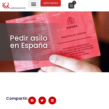
0
ASESORÍAS
Pedir asilo
en España
Compartir: