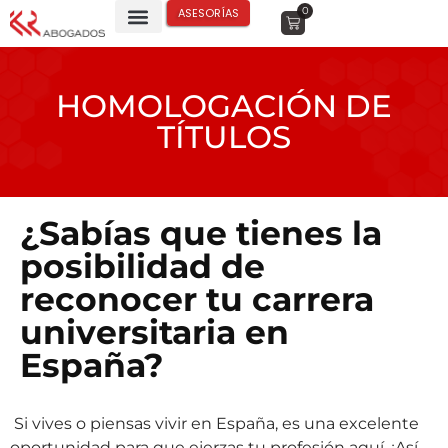
0
ASESORÍAS
HOMOLOGACIÓN DE
TÍTULOS
¿Sabías que tienes la
posibilidad de
reconocer tu carrera
universitaria en
España?
Si vives o piensas vivir en España, es una excelente
oportunidad para que ejerzas tu profesión aquí. ¡Así