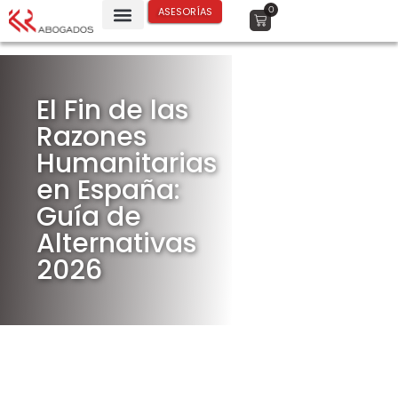
0
ASESORÍAS
El Fin de las
Razones
Humanitarias
en España:
Guía de
Alternativas
2026