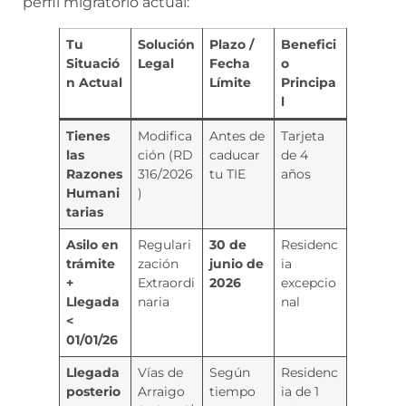
perfil migratorio actual:
Tu
Solución
Plazo /
Benefici
Situació
Legal
Fecha
o
n Actual
Límite
Principa
l
Tienes
Modifica
Antes de
Tarjeta
las
ción (RD
caducar
de 4
Razones
316/2026
tu TIE
años
Humani
)
tarias
Asilo en
Regulari
30 de
Residenc
trámite
zación
junio de
ia
+
Extraordi
2026
excepcio
Llegada
naria
nal
<
01/01/26
Llegada
Vías de
Según
Residenc
posterio
Arraigo
tiempo
ia de 1